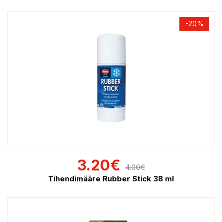
-20%
3.20
€
4.00
€
Tihendimääre Rubber Stick 38 ml