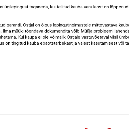
-müügilepingust taganeda, kui tellitud kauba varu laost on lõppenu
d garantii. Ostjal on õigus lepingutingimustele mittevastava kaub
ega. Ilma müüki tõendava dokumendita võib Müüja probleemi lahenda
tama. Kui kaupa ei ole võimalik Ostjale vastuvõetaval viisil ümbe
udus on tingitud kauba ebaotstarbekast ja valest kasutamisest või 