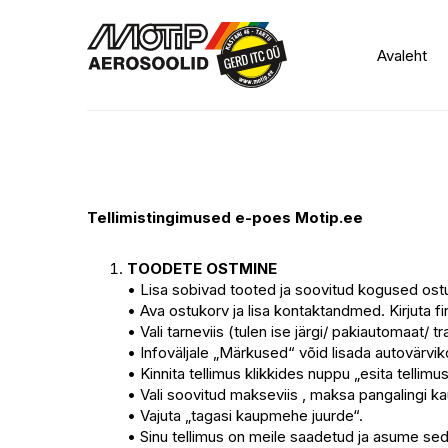
Avaleht
Tellimistingimused e-poes Motip.ee
TOODETE OSTMINE
• Lisa sobivad tooted ja soovitud kogused ostu
• Ava ostukorv ja lisa kontaktandmed. Kirjuta fir
• Vali tarneviis (tulen ise järgi/ pakiautomaat/ t
• Infoväljale „Märkused“ võid lisada autovärvi
• Kinnita tellimus klikkides nuppu „esita tellimus
• Vali soovitud makseviis , maksa pangalingi k
• Vajuta „tagasi kaupmehe juurde“.
• Sinu tellimus on meile saadetud ja asume sed