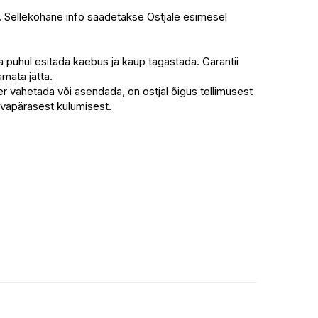
d. Sellekohane info saadetakse Ostjale esimesel
a puhul esitada kaebus ja kaup tagastada. Garantii
mata jätta.
r vahetada või asendada, on ostjal õigus tellimusest
tavapärasest kulumisest.