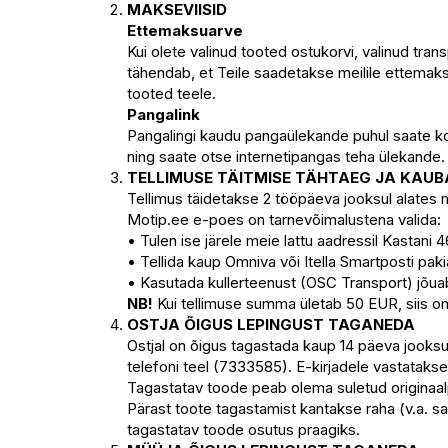
MAKSEVIISID
Ettemaksuarve
Kui olete valinud tooted ostukorvi, valinud tra
tähendab, et Teile saadetakse meilile ettemaks
tooted teele.
Pangalink
Pangalingi kaudu pangaülekande puhul saate koh
ning saate otse internetipangas teha ülekande.
TELLIMUSE TÄITMISE TÄHTAEG JA KAU
Tellimus täidetakse 2 tööpäeva jooksul alates
Motip.ee e-poes on tarnevõimalustena valida:
• Tulen ise järele meie lattu aadressil Kastani
• Tellida kaup Omniva või Itella Smartposti pa
• Kasutada kullerteenust (OSC Transport) jõua
NB!
Kui tellimuse summa ületab 50 EUR, siis on
OSTJA ÕIGUS LEPINGUST TAGANEDA
Ostjal on õigus tagastada kaup 14 päeva jooks
telefoni teel (7333585). E-kirjadele vastatakse
Tagastatav toode peab olema suletud originaalp
Pärast toote tagastamist kantakse raha (v.a. s
tagastatav toode osutus praagiks.