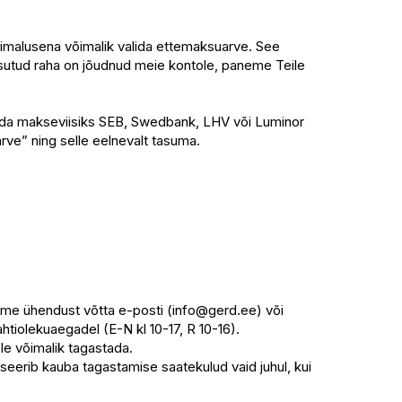
võimalusena võimalik valida ettemaksuarve. See
tasutud raha on jõudnud meie kontole, paneme Teile
alida makseviisiks SEB, Swedbank, LHV või Luminor
rve” ning selle eelnevalt tasuma.
ume ühendust võtta e-posti (info@gerd.ee) või
htiolekuaegadel (E-N kl 10-17, R 10-16).
le võimalik tagastada.
seerib kauba tagastamise saatekulud vaid juhul, kui