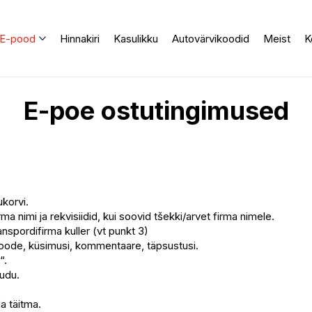
E-pood
Hinnakiri
Kasulikku
Autovärvikoodid
Meist
K
E-poe ostutingimused
korvi.
ma nimi ja rekvisiidid, kui soovid tšekki/arvet firma nimele.
ranspordifirma kuller (vt punkt 3)
koode, küsimusi, kommentaare, täpsustusi.
“.
audu.
a täitma.