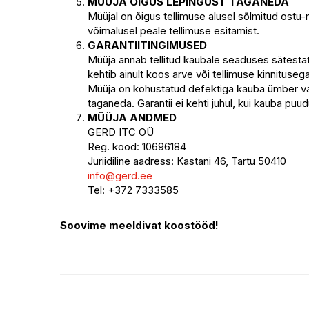
MÜÜJA ÕIGUS LEPINGUST TAGANEDA
Müüjal on õigus tellimuse alusel sõlmitud ostu
võimalusel peale tellimuse esitamist.
GARANTIITINGIMUSED
Müüja annab tellitud kaubale seaduses sätestatu
kehtib ainult koos arve või tellimuse kinnitus
Müüja on kohustatud defektiga kauba ümber vahe
taganeda. Garantii ei kehti juhul, kui kauba pu
MÜÜJA ANDMED
GERD ITC OÜ
Reg. kood: 10696184
Juriidiline aadress: Kastani 46, Tartu 50410
info@gerd.ee
Tel: +372 7333585
Soovime meeldivat koostööd!