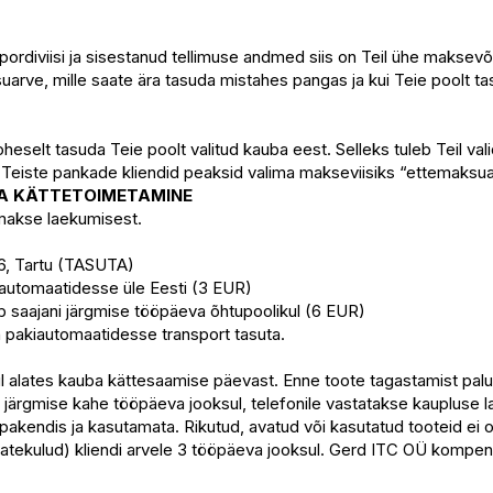
nspordiviisi ja sisestanud tellimuse andmed siis on Teil ühe makse
uarve, mille saate ära tasuda mistahes pangas ja kui Teie poolt 
eselt tasuda Teie poolt valitud kauba eest. Selleks tuleb Teil v
 Teiste pankade kliendid peaksid valima makseviisiks “ettemaksua
BA KÄTTETOIMETAMINE
 makse laekumisest.
 46, Tartu (TASUTA)
kiautomaatidesse üle Eesti (3 EUR)
b saajani järgmise tööpäeva õhtupoolikul (6 EUR)
 pakiautomaatidesse transport tasuta.
ul alates kauba kättesaamise päevast. Enne toote tagastamist pal
 järgmise kahe tööpäeva jooksul, telefonile vastatakse kaupluse la
akendis ja kasutamata. Rikutud, avatud või kasutatud tooteid ei o
aatekulud) kliendi arvele 3 tööpäeva jooksul. Gerd ITC OÜ kompen