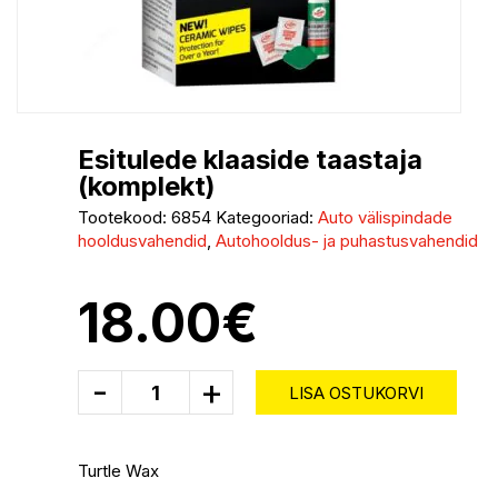
Esitulede klaaside taastaja
(komplekt)
Tootekood:
6854
Kategooriad:
Auto välispindade
hooldusvahendid
,
Autohooldus- ja puhastusvahendid
18.00
€
-
+
LISA OSTUKORVI
Turtle Wax