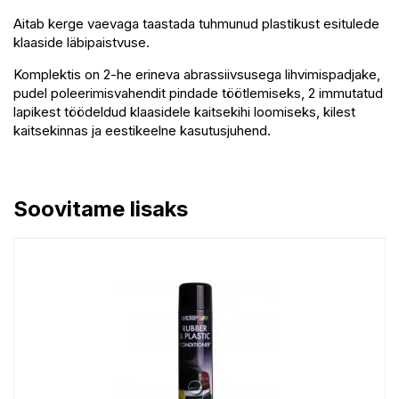
Aitab kerge vaevaga taastada tuhmunud plastikust esitulede
klaaside läbipaistvuse.
Komplektis on 2-he erineva abrassiivsusega lihvimispadjake,
pudel poleerimisvahendit pindade töötlemiseks, 2 immutatud
lapikest töödeldud klaasidele kaitsekihi loomiseks, kilest
kaitsekinnas ja eestikeelne kasutusjuhend.
Soovitame lisaks