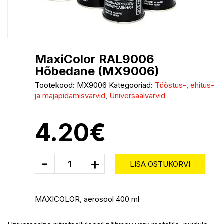
MaxiColor RAL9006
Hõbedane (MX9006)
Tootekood:
MX9006
Kategooriad:
Tööstus-, ehitus-
ja majapidamisvärvid
,
Universaalvärvid
4.20
€
-
+
LISA OSTUKORVI
MAXICOLOR, aerosool 400 ml