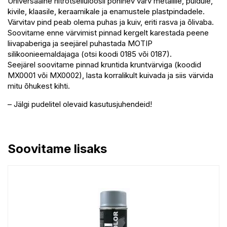
Universaalne nitrotselluloosil põhinev värv metallile, puidule,
kivile, klaasile, keraamikale ja enamustele plastpindadele.
Värvitav pind peab olema puhas ja kuiv, eriti rasva ja õlivaba.
Soovitame enne värvimist pinnad kergelt karestada peene
liivapaberiga ja seejärel puhastada MOTIP
silikoonieemaldajaga (otsi koodi 0185 või 0187).
Seejärel soovitame pinnad kruntida kruntvärviga (koodid
MX0001 või MX0002), lasta korralikult kuivada ja siis värvida
mitu õhukest kihti.
– Jälgi pudelitel olevaid kasutusjuhendeid!
Soovitame lisaks