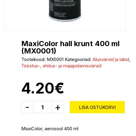
MaxiColor hall krunt 400 ml
(MX0001)
Tootekood:
MX0001
Kategooriad:
Alusvärvid ja lakid
,
Tööstus-, ehitus- ja majapidamisvärvid
4.20
€
-
+
LISA OSTUKORVI
MaxiColor, aerosool 400 ml