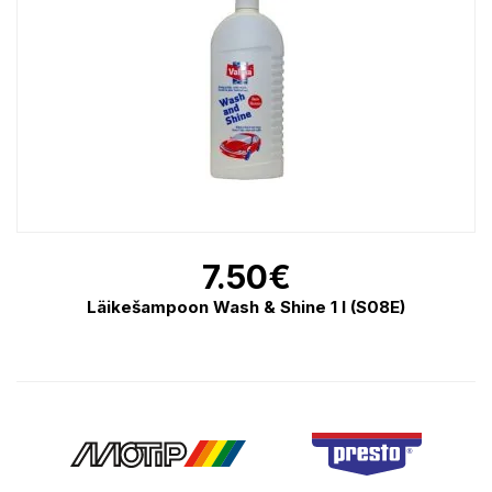
7.50
€
Läikešampoon Wash & Shine 1 l (S08E)