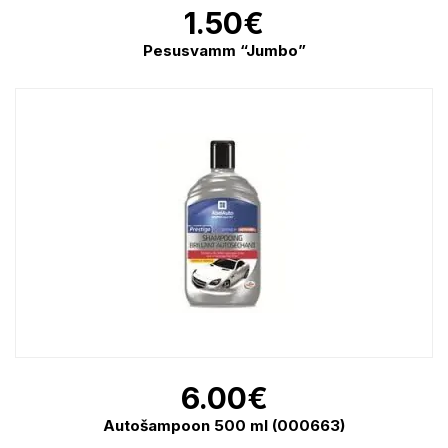
1.50
€
Pesusvamm “Jumbo”
6.00
€
Autošampoon 500 ml (000663)