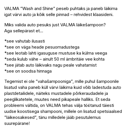
VALMA ”Wash and Shine” peseb puhtaks ja paneb läikima
igat värvi auto ja kõik selle pinnad – rehvidest klaasideni.
Miks valida auto pesuks just VALMA läikešampoon?
Aga sellepärast et…
*see vahutab ilusasti
*see on väga heade pesuomadustega
*see leotab lahti igasuguse mustuse ka külma veega
*seda kulub vähe – ainult 50 ml ämbritäie vee kohta
*see jätab auto läikivaks nagu peale vahatamist
*see on soodsa hinnaga
Tegemist ei ole ”vahašampooniga”, mille puhul šampoonile
lisatud vaha paneb küll värvi läikima kuid võib ladestuda auto
plastdetailidele, näiteks mustadele põrkeraudadele ja
peeglikatetele, muutes need pikapeale halliks. Et seda
probleemi vältida, on VALMA tehas välja töötanud täiesti
uudse koostisega shampooni, millele on lisatud spetsiaalsed
”läikeosakesed”, tänu milledele jääb pesutulemus
suurepärane!