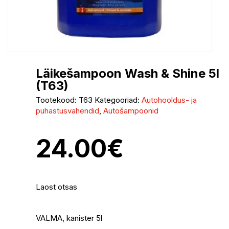
Läikešampoon Wash & Shine 5l
(T63)
Tootekood:
T63
Kategooriad:
Autohooldus- ja
puhastusvahendid
,
Autošampoonid
24.00
€
Laost otsas
VALMA, kanister 5l