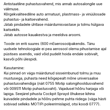
Antistaatiline puhastusvahend, mis annab autosalongile uue
välimuse.
Kõrgekvaliteediline auto armatuuri, plastmass- ja vinüülosade
puhastus- ja kaitsevahend.
Jätab pindadele ühtlase määrdumisvastase ja tolmu hülgava
kaitsekihi.
Jätab autosse kauakestva ja meeldiva aroomi.
Toode on eriti suures (600 ml)aerosoolpakendis. Tänu
uudsele tehnoloogiale ei pea aerosool olema pihustamise ajal
püstises asendis, vaid võid pudelit hoida endale sobivalt,
kasvõi põhi ülespidi.
Kasutamine:
Kui pinnad on väga määrdunud sisseimbunud tolmu ja muu
mustusega, puhasta need kõigepealt mõne universaalse
puhastusvahendiga (näit 0755 Motip salongihooldusvahend
või 009511 Motip puhastusvaht). Vajadusel hõõru harjaga või
lapiga. Seejärel pihusta Cockpit Sprayd õhukese kihina
kuivadele pindadele ja hõõru pehme puhta riidega (väga hästi
sobivad selleks MOTIPi poleerimislapid, otsi koodi 0777).