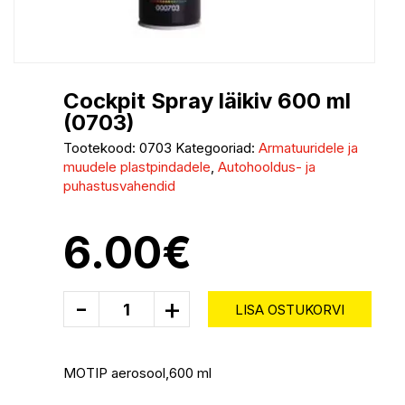
Cockpit Spray läikiv 600 ml
(0703)
Tootekood:
0703
Kategooriad:
Armatuuridele ja
muudele plastpindadele
,
Autohooldus- ja
puhastusvahendid
6.00
€
-
+
LISA OSTUKORVI
MOTIP aerosool,600 ml