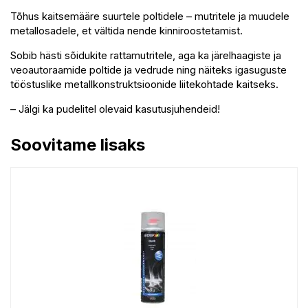
Tõhus kaitsemääre suurtele poltidele – mutritele ja muudele
metallosadele, et vältida nende kinniroostetamist.
Sobib hästi sõidukite rattamutritele, aga ka järelhaagiste ja
veoautoraamide poltide ja vedrude ning näiteks igasuguste
tööstuslike metallkonstruktsioonide liitekohtade kaitseks.
– Jälgi ka pudelitel olevaid kasutusjuhendeid!
Soovitame lisaks