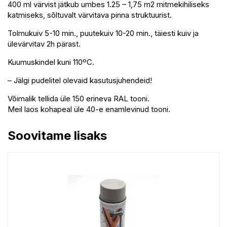
400 ml värvist jätkub umbes 1.25 – 1,75 m2 mitmekihiliseks
katmiseks, sõltuvalt värvitava pinna struktuurist.
Tolmukuiv 5-10 min., puutekuiv 10-20 min., täiesti kuiv ja
ülevärvitav 2h pärast.
Kuumuskindel kuni 110ºC.
– Jälgi pudelitel olevaid kasutusjuhendeid!
Võimalik tellida üle 150 erineva RAL tooni.
Meil laos kohapeal üle 40-e enamlevinud tooni.
Soovitame lisaks