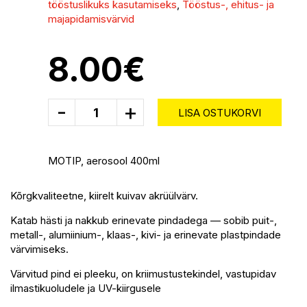
tööstuslikuks kasutamiseks
,
Tööstus-, ehitus- ja
majapidamisvärvid
8.00
€
-
+
LISA OSTUKORVI
MOTIP, aerosool 400ml
Kõrgkvaliteetne, kiirelt kuivav akrüülvärv.
Katab hästi ja nakkub erinevate pindadega — sobib puit-,
metall-, alumiinium-, klaas-, kivi- ja erinevate plastpindade
värvimiseks.
Värvitud pind ei pleeku, on kriimustustekindel, vastupidav
ilmastikuoludele ja UV-kiirgusele