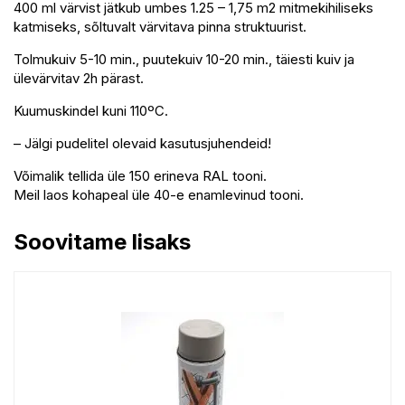
400 ml värvist jätkub umbes 1.25 – 1,75 m2 mitmekihiliseks
katmiseks, sõltuvalt värvitava pinna struktuurist.
Tolmukuiv 5-10 min., puutekuiv 10-20 min., täiesti kuiv ja
ülevärvitav 2h pärast.
Kuumuskindel kuni 110ºC.
– Jälgi pudelitel olevaid kasutusjuhendeid!
Võimalik tellida üle 150 erineva RAL tooni.
Meil laos kohapeal üle 40-e enamlevinud tooni.
Soovitame lisaks