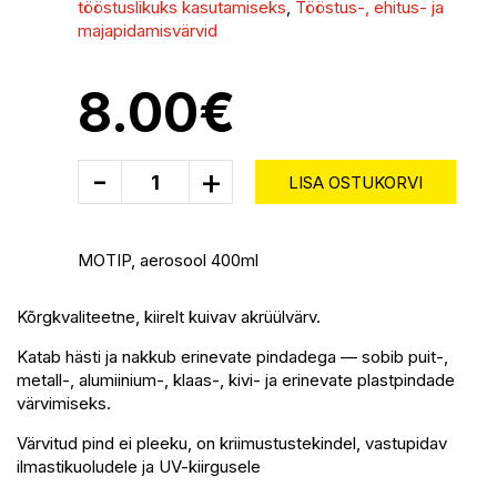
tööstuslikuks kasutamiseks
,
Tööstus-, ehitus- ja
majapidamisvärvid
8.00
€
-
+
LISA OSTUKORVI
MOTIP, aerosool 400ml
Kõrgkvaliteetne, kiirelt kuivav akrüülvärv.
Katab hästi ja nakkub erinevate pindadega — sobib puit-,
metall-, alumiinium-, klaas-, kivi- ja erinevate plastpindade
värvimiseks.
Värvitud pind ei pleeku, on kriimustustekindel, vastupidav
ilmastikuoludele ja UV-kiirgusele