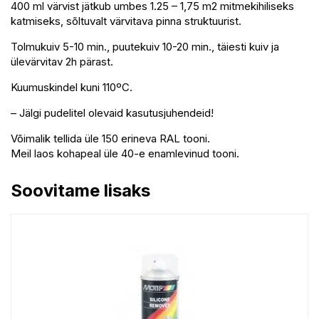
400 ml värvist jätkub umbes 1.25 – 1,75 m2 mitmekihiliseks
katmiseks, sõltuvalt värvitava pinna struktuurist.
Tolmukuiv 5-10 min., puutekuiv 10-20 min., täiesti kuiv ja
ülevärvitav 2h pärast.
Kuumuskindel kuni 110ºC.
– Jälgi pudelitel olevaid kasutusjuhendeid!
Võimalik tellida üle 150 erineva RAL tooni.
Meil laos kohapeal üle 40-e enamlevinud tooni.
Soovitame lisaks