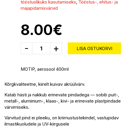
tööstuslikuks kasutamiseks
,
Tööstus-, ehitus- ja
majapidamisvärvid
8.00
€
-
+
LISA OSTUKORVI
MOTIP, aerosool 400ml
Kõrgkvaliteetne, kiirelt kuivav akrüülvärv.
Katab hästi ja nakkub erinevate pindadega — sobib puit-,
metall-, alumiinium-, klaas-, kivi- ja erinevate plastpindade
värvimiseks.
Värvitud pind ei pleeku, on kriimustustekindel, vastupidav
ilmastikuoludele ja UV-kiirgusele