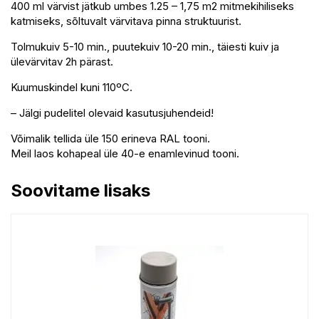
400 ml värvist jätkub umbes 1.25 – 1,75 m2 mitmekihiliseks
katmiseks, sõltuvalt värvitava pinna struktuurist.
Tolmukuiv 5-10 min., puutekuiv 10-20 min., täiesti kuiv ja
ülevärvitav 2h pärast.
Kuumuskindel kuni 110ºC.
– Jälgi pudelitel olevaid kasutusjuhendeid!
Võimalik tellida üle 150 erineva RAL tooni.
Meil laos kohapeal üle 40-e enamlevinud tooni.
Soovitame lisaks