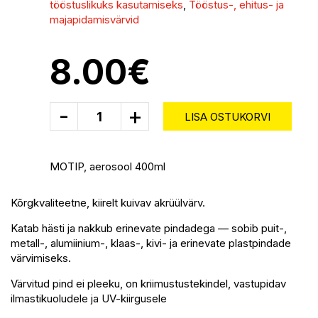
tööstuslikuks kasutamiseks
,
Tööstus-, ehitus- ja
majapidamisvärvid
8.00
€
-
+
LISA OSTUKORVI
MOTIP, aerosool 400ml
Kõrgkvaliteetne, kiirelt kuivav akrüülvärv.
Katab hästi ja nakkub erinevate pindadega — sobib puit-,
metall-, alumiinium-, klaas-, kivi- ja erinevate plastpindade
värvimiseks.
Värvitud pind ei pleeku, on kriimustustekindel, vastupidav
ilmastikuoludele ja UV-kiirgusele