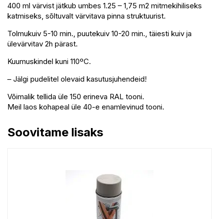
400 ml värvist jätkub umbes 1.25 – 1,75 m2 mitmekihiliseks
katmiseks, sõltuvalt värvitava pinna struktuurist.
Tolmukuiv 5-10 min., puutekuiv 10-20 min., täiesti kuiv ja
ülevärvitav 2h pärast.
Kuumuskindel kuni 110ºC.
– Jälgi pudelitel olevaid kasutusjuhendeid!
Võimalik tellida üle 150 erineva RAL tooni.
Meil laos kohapeal üle 40-e enamlevinud tooni.
Soovitame lisaks