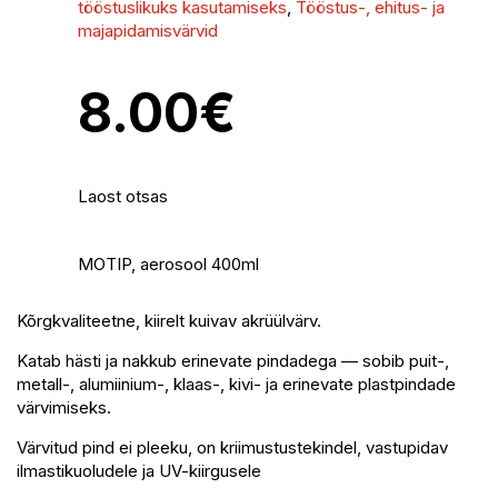
tööstuslikuks kasutamiseks
,
Tööstus-, ehitus- ja
majapidamisvärvid
8.00
€
Laost otsas
MOTIP, aerosool 400ml
Kõrgkvaliteetne, kiirelt kuivav akrüülvärv.
Katab hästi ja nakkub erinevate pindadega — sobib puit-,
metall-, alumiinium-, klaas-, kivi- ja erinevate plastpindade
värvimiseks.
Värvitud pind ei pleeku, on kriimustustekindel, vastupidav
ilmastikuoludele ja UV-kiirgusele