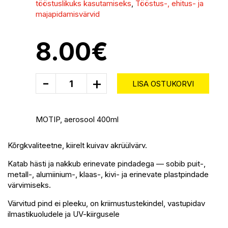
tööstuslikuks kasutamiseks
,
Tööstus-, ehitus- ja
majapidamisvärvid
8.00
€
-
+
LISA OSTUKORVI
MOTIP, aerosool 400ml
Kõrgkvaliteetne, kiirelt kuivav akrüülvärv.
Katab hästi ja nakkub erinevate pindadega — sobib puit-,
metall-, alumiinium-, klaas-, kivi- ja erinevate plastpindade
värvimiseks.
Värvitud pind ei pleeku, on kriimustustekindel, vastupidav
ilmastikuoludele ja UV-kiirgusele