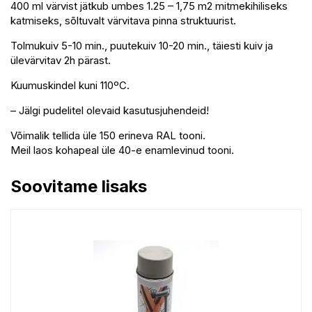
400 ml värvist jätkub umbes 1.25 – 1,75 m2 mitmekihiliseks
katmiseks, sõltuvalt värvitava pinna struktuurist.
Tolmukuiv 5-10 min., puutekuiv 10-20 min., täiesti kuiv ja
ülevärvitav 2h pärast.
Kuumuskindel kuni 110ºC.
– Jälgi pudelitel olevaid kasutusjuhendeid!
Võimalik tellida üle 150 erineva RAL tooni.
Meil laos kohapeal üle 40-e enamlevinud tooni.
Soovitame lisaks