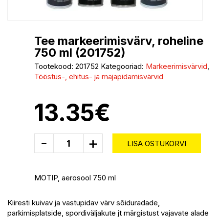
Tee markeerimisvärv, roheline
750 ml (201752)
Tootekood:
201752
Kategooriad:
Markeerimisvärvid
,
Tööstus-, ehitus- ja majapidamisvärvid
13.35
€
-
+
LISA OSTUKORVI
MOTIP, aerosool 750 ml
Kiiresti kuivav ja vastupidav värv sõiduradade,
parkimisplatside, spordiväljakute jt märgistust vajavate alade