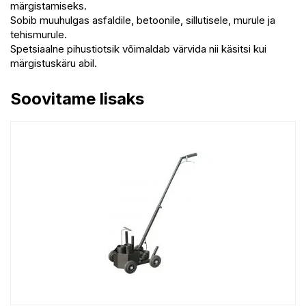
märgistamiseks.
Sobib muuhulgas asfaldile, betoonile, sillutisele, murule ja
tehismurule.
Spetsiaalne pihustiotsik võimaldab värvida nii käsitsi kui
märgistuskäru abil.
Soovitame lisaks