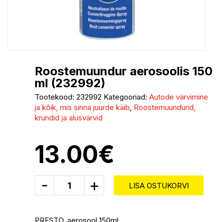
Roostemuundur aerosoolis 150
ml (232992)
Tootekood:
232992
Kategooriad:
Autode värvimine
ja kõik, mis sinna juurde käib
,
Roostemuundurid,
krundid ja alusvärvid
13.00
€
-
+
LISA OSTUKORVI
PRESTO, aerosool 150ml