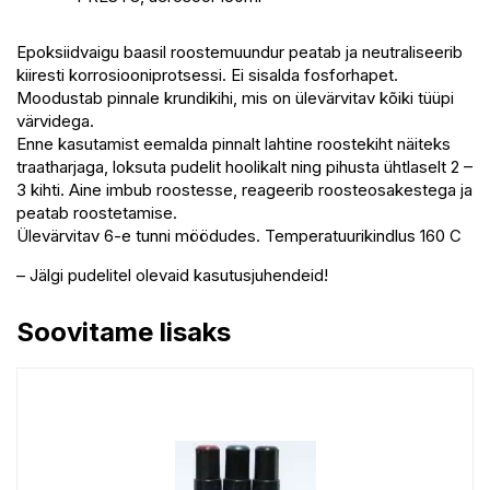
Epoksiidvaigu baasil roostemuundur peatab ja neutraliseerib
kiiresti korrosiooniprotsessi. Ei sisalda fosforhapet.
Moodustab pinnale krundikihi, mis on ülevärvitav kõiki tüüpi
värvidega.
Enne kasutamist eemalda pinnalt lahtine roostekiht näiteks
traatharjaga, loksuta pudelit hoolikalt ning pihusta ühtlaselt 2 –
3 kihti. Aine imbub roostesse, reageerib roosteosakestega ja
peatab roostetamise.
Ülevärvitav 6-e tunni möödudes. Temperatuurikindlus 160 C
– Jälgi pudelitel olevaid kasutusjuhendeid!
Soovitame lisaks