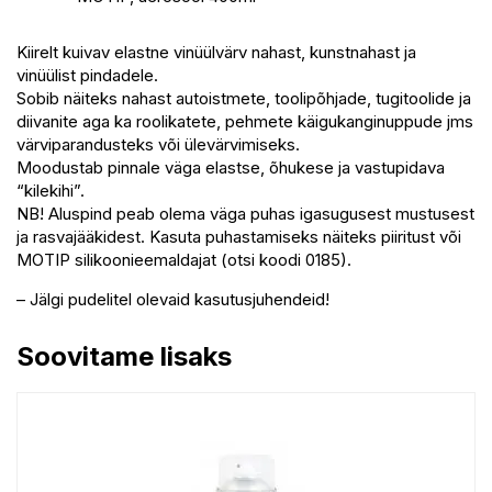
Kiirelt kuivav elastne vinüülvärv nahast, kunstnahast ja
vinüülist pindadele.
Sobib näiteks nahast autoistmete, toolipõhjade, tugitoolide ja
diivanite aga ka roolikatete, pehmete käigukanginuppude jms
värviparandusteks või ülevärvimiseks.
Moodustab pinnale väga elastse, õhukese ja vastupidava
“kilekihi”.
NB! Aluspind peab olema väga puhas igasugusest mustusest
ja rasvajääkidest. Kasuta puhastamiseks näiteks piiritust või
MOTIP silikoonieemaldajat (otsi koodi 0185).
– Jälgi pudelitel olevaid kasutusjuhendeid!
Soovitame lisaks