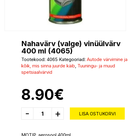
Nahavärv (valge) vinüülvärv
400 ml (4065)
Tootekood:
4065
Kategooriad:
Autode värvimine ja
kõik, mis sinna juurde käib
,
Tuuningu- ja muud
spetsiaalvärvid
8.90
€
-
+
LISA OSTUKORVI
MOTIP, aerosool 400ml