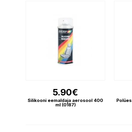
5.90
€
Silikooni eemaldaja aerosool 400
Polües
ml (0187)