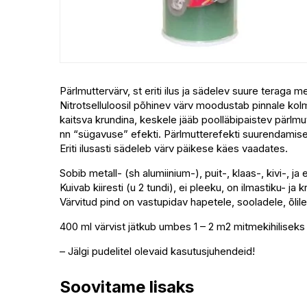
Pärlmuttervärv, st eriti ilus ja sädelev suure teraga me
Nitrotselluloosil põhinev värv moodustab pinnale kolm
kaitsva krundina, keskele jääb poolläbipaistev pärlmu
nn “sügavuse” efekti. Pärlmutterefekti suurendamisek
Eriti ilusasti sädeleb värv päikese käes vaadates.
Sobib metall- (sh alumiinium-), puit-, klaas-, kivi-, j
Kuivab kiiresti (u 2 tundi), ei pleeku, on ilmastiku- ja 
Värvitud pind on vastupidav hapetele, sooladele, õlil
400 ml värvist jätkub umbes 1 – 2 m2 mitmekihiliseks k
– Jälgi pudelitel olevaid kasutusjuhendeid!
Soovitame lisaks