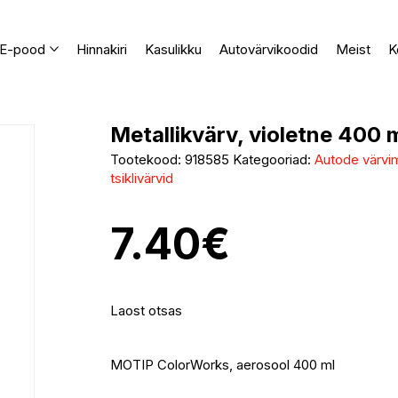
E-pood
Hinnakiri
Kasulikku
Autovärvikoodid
Meist
K
Metallikvärv, violetne 400 
Tootekood:
918585
Kategooriad:
Autode värvimi
tsiklivärvid
7.40
€
Laost otsas
MOTIP ColorWorks, aerosool 400 ml