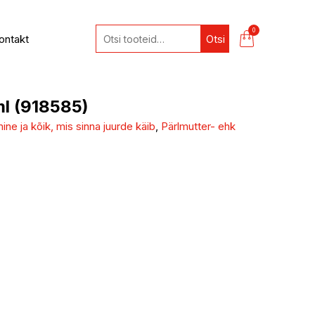
0
ontakt
Otsi
ml (918585)
ne ja kõik, mis sinna juurde käib
,
Pärlmutter- ehk