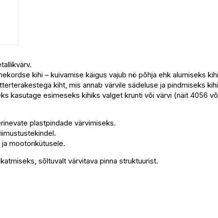
tallikvärv.
ekordse kihi – kuivamise käigus vajub nö põhja ehk alumiseks kihik
tterterakestega kiht, mis annab värvile sädeluse ja pindmiseks kih
s kasutage esimeseks kihiks valget krunti või värvi (näit 4056 võ
a erinevate plastpindade värvimiseks.
kriimustustekindel.
e ja mootorikütusele.
atmiseks, sõltuvalt värvitava pinna struktuurist.