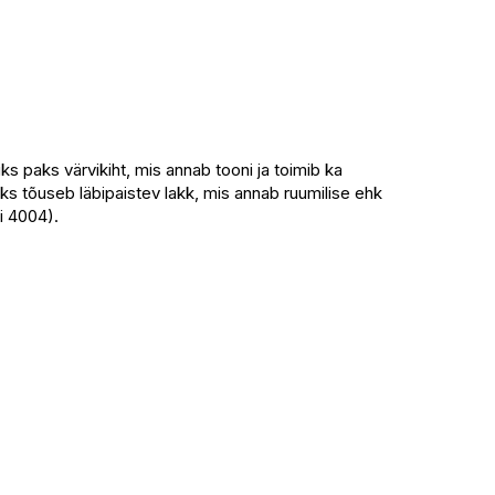
s paks värvikiht, mis annab tooni ja toimib ka
iks tõuseb läbipaistev lakk, mis annab ruumilise ehk
i 4004).