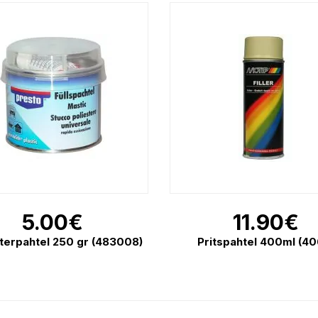
5.00
€
11.90
€
terpahtel 250 gr (483008)
Pritspahtel 400ml (40