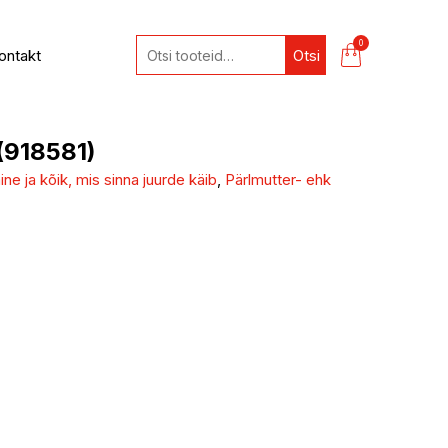
0
ontakt
Otsi
 (918581)
ne ja kõik, mis sinna juurde käib
,
Pärlmutter- ehk