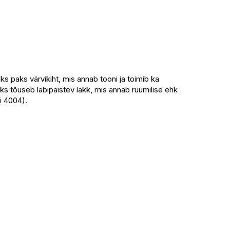
s paks värvikiht, mis annab tooni ja toimib ka
iks tõuseb läbipaistev lakk, mis annab ruumilise ehk
i 4004).