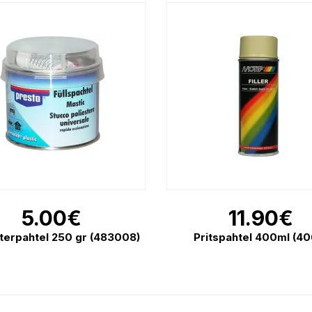
5.00
€
11.90
€
terpahtel 250 gr (483008)
Pritspahtel 400ml (40