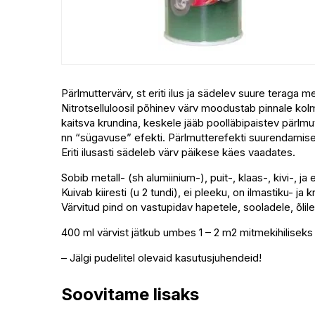
Pärlmuttervärv, st eriti ilus ja sädelev suure teraga me
Nitrotselluloosil põhinev värv moodustab pinnale kolm
kaitsva krundina, keskele jääb poolläbipaistev pärlmu
nn “sügavuse” efekti. Pärlmutterefekti suurendamisek
Eriti ilusasti sädeleb värv päikese käes vaadates.
Sobib metall- (sh alumiinium-), puit-, klaas-, kivi-, j
Kuivab kiiresti (u 2 tundi), ei pleeku, on ilmastiku- ja 
Värvitud pind on vastupidav hapetele, sooladele, õlil
400 ml värvist jätkub umbes 1 – 2 m2 mitmekihiliseks k
– Jälgi pudelitel olevaid kasutusjuhendeid!
Soovitame lisaks