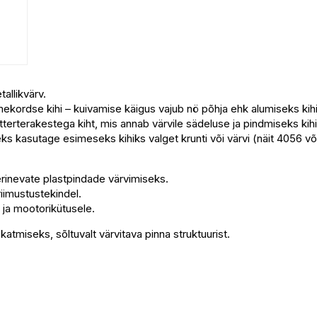
tallikvärv.
ekordse kihi – kuivamise käigus vajub nö põhja ehk alumiseks kihik
tterterakestega kiht, mis annab värvile sädeluse ja pindmiseks kih
s kasutage esimeseks kihiks valget krunti või värvi (näit 4056 võ
a erinevate plastpindade värvimiseks.
kriimustustekindel.
e ja mootorikütusele.
atmiseks, sõltuvalt värvitava pinna struktuurist.