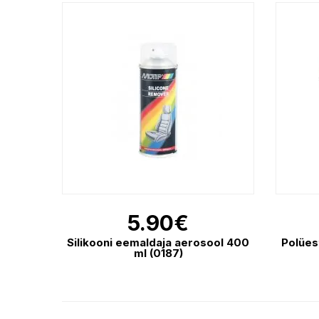
5.90
€
Silikooni eemaldaja aerosool 400
Polües
ml (0187)