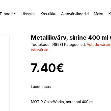
E-pood
Hinnakiri
Kasulikku
Autovärvikoodid
Meist
K
Metallikvärv, sinine 400 ml
Tootekood:
918581
Kategooriad:
Autode värvimi
tsiklivärvid
7.40
€
Laost otsas
MOTIP ColorWorks, aerosool 400 ml