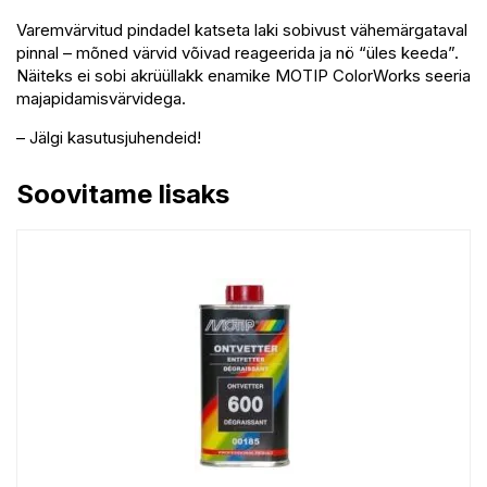
Varemvärvitud pindadel katseta laki sobivust vähemärgataval
pinnal – mõned värvid võivad reageerida ja nö “üles keeda”.
Näiteks ei sobi akrüüllakk enamike MOTIP ColorWorks seeria
majapidamisvärvidega.
– Jälgi kasutusjuhendeid!
Soovitame lisaks