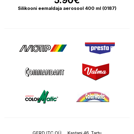
5.90
€
Silikooni eemaldaja aerosool 400 ml (0187)
GERD ITC OÜ
Kastani 46, Tartu