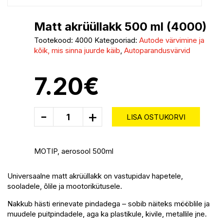
Matt akrüüllakk 500 ml (4000)
Tootekood:
4000
Kategooriad:
Autode värvimine ja
kõik, mis sinna juurde käib
,
Autoparandusvärvid
7.20
€
-
+
LISA OSTUKORVI
MOTIP, aerosool 500ml
Universaalne matt akrüüllakk on vastupidav hapetele,
sooladele, õlile ja mootorikütusele.
Nakkub hästi erinevate pindadega – sobib näiteks mööblile ja
muudele puitpindadele, aga ka plastikule, kivile, metallile jne.