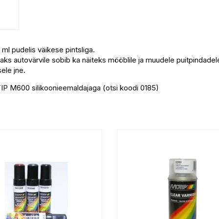
ml pudelis väikese pintsliga.
s autovärvile sobib ka näiteks mööblile ja muudele puitpindadele, p
ele jne.
P M600 silikoonieemaldajaga (otsi koodi 0185)