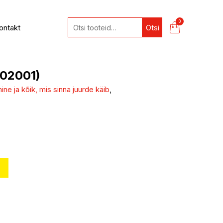
0
ontakt
Otsi
902001)
ne ja kõik, mis sinna juurde käib
,