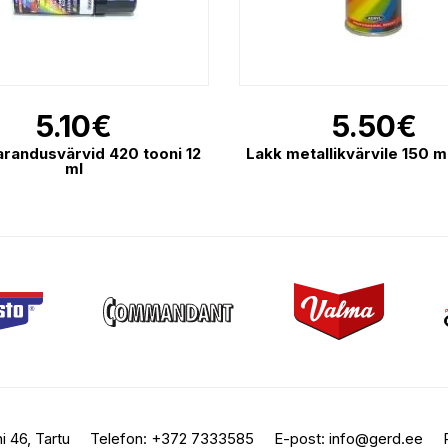
5.10
€
5.50
€
randusvärvid 420 tooni 12
Lakk metallikvärvile 150 m
ml
i 46, Tartu
Telefon:
+372 7333585
E-post:
info@gerd.ee