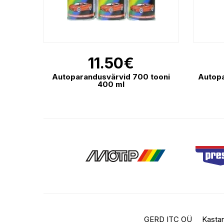
11.50
€
Autoparandusvärvid 700 tooni
Autopa
400 ml
GERD ITC OÜ
Kastan