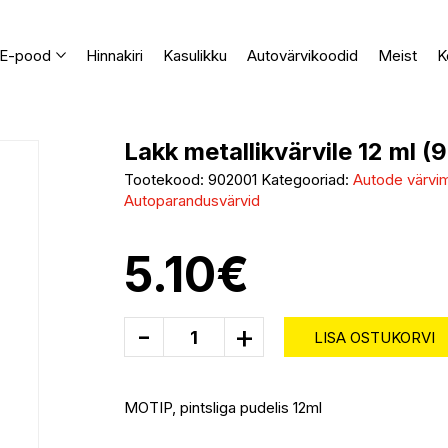
E-pood
Hinnakiri
Kasulikku
Autovärvikoodid
Meist
K
Lakk metallikvärvile 12 ml (
Tootekood:
902001
Kategooriad:
Autode värvimi
Autoparandusvärvid
5.10
€
-
+
LISA OSTUKORVI
MOTIP, pintsliga pudelis 12ml