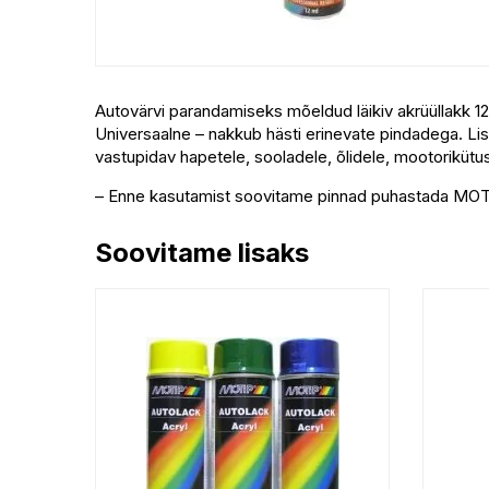
Autovärvi parandamiseks mõeldud läikiv akrüüllakk 12 
Universaalne – nakkub hästi erinevate pindadega. Lisak
vastupidav hapetele, sooladele, õlidele, mootorikütus
– Enne kasutamist soovitame pinnad puhastada MOTI
Soovitame lisaks