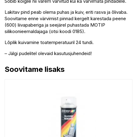
Sobib kõigile nii varem värvitud kui ka värvimata pindadele.
Lakitav pind peab olema puhas ja kuiv, eriti rasva ja õlivaba.
Soovitame enne värvimist pinnad kergelt karestada peene
(600) liivapaberiga ja seejärel puhastada MOTIP
silikoonieemaldajaga (otsi koodi 0185).
Lõplik kuivamine toatemperatuuril 24 tundi.
– Jälgi pudelitel olevaid kasutusjuhendeid!
Soovitame lisaks