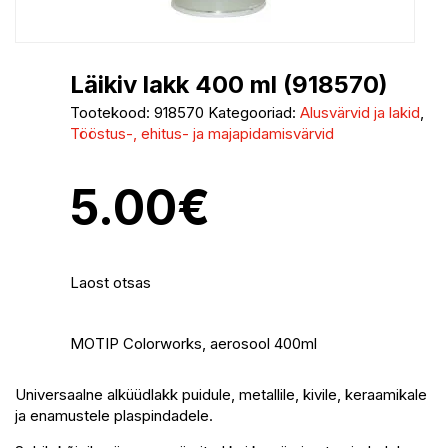
Läikiv lakk 400 ml (918570)
Tootekood:
918570
Kategooriad:
Alusvärvid ja lakid
,
Tööstus-, ehitus- ja majapidamisvärvid
5.00
€
Laost otsas
MOTIP Colorworks, aerosool 400ml
Universaalne alküüdlakk puidule, metallile, kivile, keraamikale
ja enamustele plaspindadele.