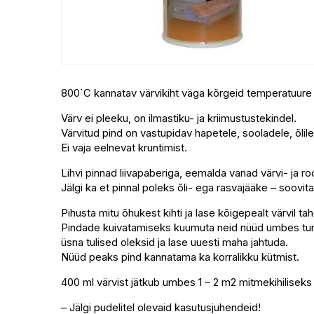
800`C kannatav värvikiht väga kõrgeid temperatuure ta
Värv ei pleeku, on ilmastiku- ja kriimustustekindel.
Värvitud pind on vastupidav hapetele, sooladele, õlil
Ei vaja eelnevat kruntimist.
Lihvi pinnad liivapaberiga, eemalda vanad värvi- ja ro
Jälgi ka et pinnal poleks õli- ega rasvajääke – soov
Pihusta mitu õhukest kihti ja lase kõigepealt värvil t
Pindade kuivatamiseks kuumuta neid nüüd umbes tunni a
üsna tulised oleksid ja lase uuesti maha jahtuda.
Nüüd peaks pind kannatama ka korralikku kütmist.
400 ml värvist jätkub umbes 1 – 2 m2 mitmekihiliseks k
– Jälgi pudelitel olevaid kasutusjuhendeid!