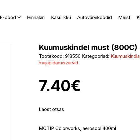
E-pood
Hinnakiri
Kasulikku
Autovärvikoodid
Meist
K
Kuumuskindel must (800C) 
Tootekood:
918550
Kategooriad:
Kuumuskindlad
majapidamisvärvid
7.40
€
Laost otsas
MOTIP Colorworks, aerosool 400ml