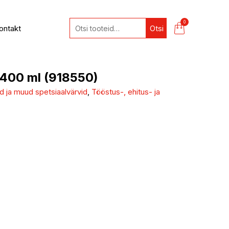
0
ontakt
Otsi
400 ml (918550)
 ja muud spetsiaalvärvid
,
Tööstus-, ehitus- ja