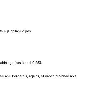
u- ja grillahjud jms.
aldajaga (otsi koodi 0185).
hju kerge tuli, aga nii, et värvitud pinnad ikka