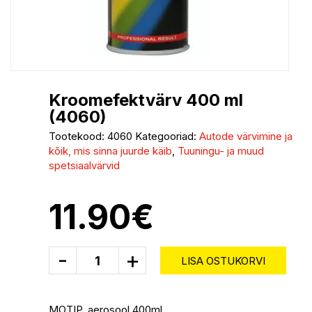
Kroomefektvärv 400 ml
(4060)
Tootekood:
4060
Kategooriad:
Autode värvimine ja
kõik, mis sinna juurde käib
,
Tuuningu- ja muud
spetsiaalvärvid
11.90
€
-
+
LISA OSTUKORVI
MOTIP, aerosool 400ml