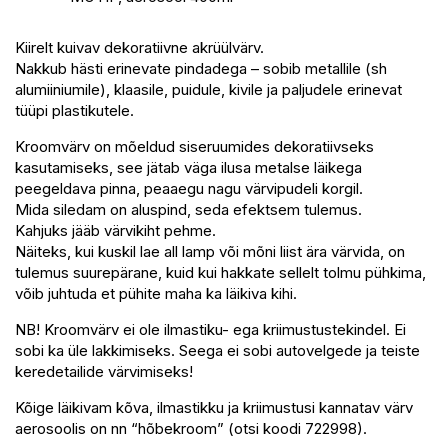
Kiirelt kuivav dekoratiivne akrüülvärv.
Nakkub hästi erinevate pindadega – sobib metallile (sh
alumiiniumile), klaasile, puidule, kivile ja paljudele erinevat
tüüpi plastikutele.
Kroomvärv on mõeldud siseruumides dekoratiivseks
kasutamiseks, see jätab väga ilusa metalse läikega
peegeldava pinna, peaaegu nagu värvipudeli korgil.
Mida siledam on aluspind, seda efektsem tulemus.
Kahjuks jääb värvikiht pehme.
Näiteks, kui kuskil lae all lamp või mõni liist ära värvida, on
tulemus suurepärane, kuid kui hakkate sellelt tolmu pühkima,
võib juhtuda et pühite maha ka läikiva kihi.
NB! Kroomvärv ei ole ilmastiku- ega kriimustustekindel. Ei
sobi ka üle lakkimiseks. Seega ei sobi autovelgede ja teiste
keredetailide värvimiseks!
Kõige läikivam kõva, ilmastikku ja kriimustusi kannatav värv
aerosoolis on nn “hõbekroom” (otsi koodi 722998).