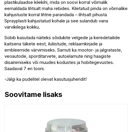
plastikulaadse kilekihi, mida on soovi korral võimalik
eemaldada lihtsalt maha rebides. Kiletatud pinda on võimalike
kahjustuste korral lihtne parandada – lihtsalt pihusta
Sprayplasti kahjustatud kohale ja see sulandub vana
värvikilega kokku.
Sobib kasutada näiteks sõidukite velgede ja keredetailide
kaitsena täkete eest, iluliistude, reklaamkirjade ja
embleemide värvimiseks. Samuti ka mootor- ja jalgrataste,
veoautode, sporditarvete, autoelamute ning haagiste
disainimiseks või muudes kodustes ja hobitegevustes.
Saadaval 7 eri tooni.
-Jälgi ka pudelitel olevat kasutusjuhendit!
Soovitame lisaks