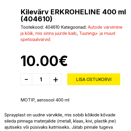
Kilevärv ERKROHELINE 400 ml
(404610)
Tootekood:
404610
Kategooriad:
Autode värvimine
ja kõik, mis sinna juurde käib
,
Tuuningu- ja muud
spetsiaalvärvid
10.00
€
-
+
LISA OSTUKORVI
MOTIP, aerosool 400 ml
Sprayplast on uudne värvikile, mis sobib kõikide kõvade
sileda pinnaga materjalide (metall, klaas, kivi, plastik jne)
ajutiseks või püsivaks katmiseks. Jätab pinnale tugeva