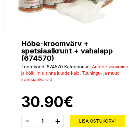
Hõbe-kroomvärv +
spetsiaalkrunt + vahalapp
(674570)
Tootekood:
674570
Kategooriad:
Autode värvimine
ja kõik, mis sinna juurde käib
,
Tuuningu- ja muud
spetsiaalvärvid
30.90
€
-
+
LISA OSTUKORVI