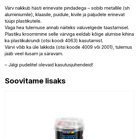
Värv nakkub hästi erinevate pindadega – sobib metallile (sh
alumiiniumile), klaasile, puidule, kivile ja paljudele erinevat
tüüpi plastikutele.
Väga hea tulemuse annab näiteks valuvelgede taastamisel.
Plastiku kroomimine selle värviga eeldab kõige alumise kihina
ka plastikukrundi (otsi koodi 4063) kasutamist.
Värvi võib ka üle lakkida (otsi koode 4009 või 2001), tulemus
jääb veel ilusam ja säravam.
– Jälgi pudelitel olevaid kasutusjuhendeid!
Soovitame lisaks