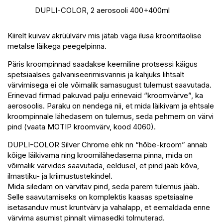
DUPLI-COLOR, 2 aerosooli 400+400ml
Kiirelt kuivav akrüülvärv mis jätab väga ilusa kroomitaolise
metalse läikega peegelpinna.
Päris kroompinnad saadakse keemiline protsessi käigus
spetsiaalses galvaniseerimisvannis ja kahjuks lihtsalt
värvimisega ei ole võimalik samasugust tulemust saavutada.
Erinevad firmad pakuvad palju erinevaid “kroomvärve”, ka
aerosoolis. Paraku on nendega nii, et mida läikivam ja ehtsale
kroompinnale lähedasem on tulemus, seda pehmem on värvi
pind (vaata MOTIP kroomvärv, kood 4060).
DUPLI-COLOR Silver Chrome ehk nn “hõbe-kroom” annab
kõige läikivama ning kroomilähedasema pinna, mida on
võimalik värvides saavutada, eeldusel, et pind jääb kõva,
ilmastiku- ja kriimustustekindel.
Mida siledam on värvitav pind, seda parem tulemus jääb.
Selle saavutamiseks on komplektis kaasas spetsiaalne
isetasanduv must kruntvärv ja vahalapp, et eemaldada enne
värvima asumist pinnalt viimasedki tolmuterad.