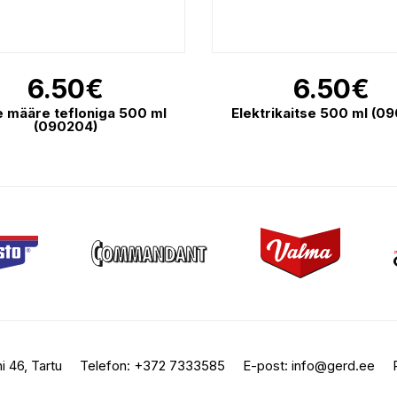
6.50
€
6.50
€
e määre tefloniga 500 ml
Elektrikaitse 500 ml (0
(090204)
i 46, Tartu
Telefon:
+372 7333585
E-post:
info@gerd.ee