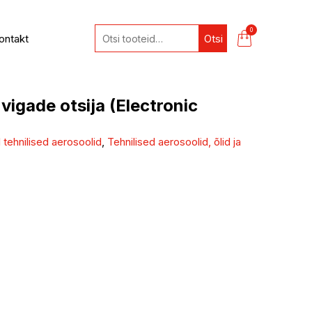
0
ontakt
Otsi
 vigade otsija (Electronic
 tehnilised aerosoolid
,
Tehnilised aerosoolid, õlid ja