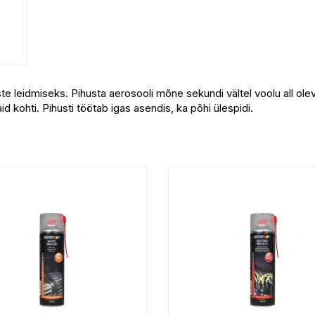
te leidmiseks. Pihusta aerosooli mõne sekundi vältel voolu all olev
id kohti. Pihusti töötab igas asendis, ka põhi ülespidi.