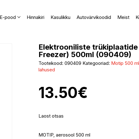
E-pood
Hinnakiri
Kasulikku
Autovärvikoodid
Meist
K
Elektrooniliste trükiplaatide
Freezer) 500ml (090409)
Tootekood:
090409
Kategooriad:
Motip 500 ml
lahused
13.50
€
Laost otsas
MOTIP, aerosool 500 ml