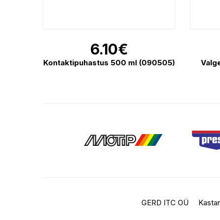
6.10
€
Kontaktipuhastus 500 ml (090505)
Valg
GERD ITC OÜ
Kastan