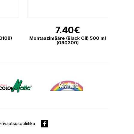
7.40
€
90108)
Montaazimääre (Black Oil) 500 ml
(090300)
Privaatsuspoliitika