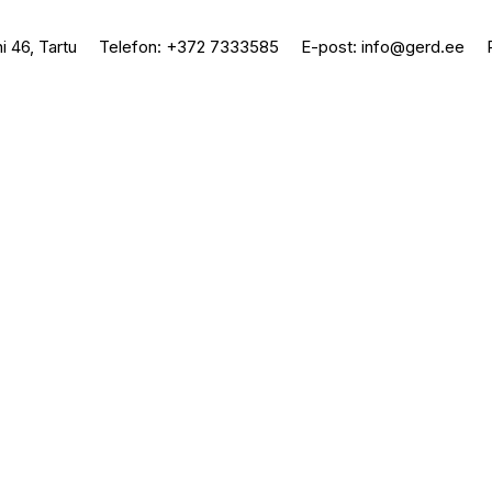
i 46, Tartu
Telefon:
+372 7333585
E-post:
info@gerd.ee