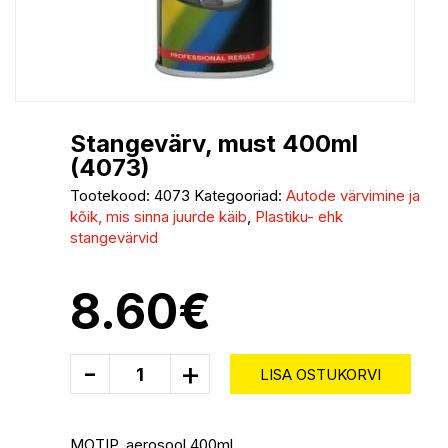
Stangevärv, must 400ml
(4073)
Tootekood:
4073
Kategooriad:
Autode värvimine ja
kõik, mis sinna juurde käib
,
Plastiku- ehk
stangevärvid
8.60
€
-
+
LISA OSTUKORVI
MOTIP, aerosool 400ml