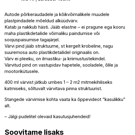
Autode põrkeraudadele ja kõikvõimalikele muudele
plastpindadele mõeldud alküüdvärv.
Katab ja nakkub hästi. Jääb elastne – ei pragune ega kooru
maha plastikdetailide võimaliku paindumise või
soojuspaisumise tagajärjel.
Värvi pind jääb struktuurne, st kergelt krobeline, nagu
suuremosa auto plastikdetailidel originaalis on.
Värv ei pleeku, on ilmastiku- ja kriimustustekindel.
Värvitud pind on vastupidav hapetele, sooladele, õlile ja
mootorikütusele.
400 ml värvist jätkub umbes 1 – 2 m2 mitmekihiliseks
katmiseks, sõltuvalt värvitava pinna struktuurist.
Stangede värvimise kohta vaata ka õppevideot “kasulikku”
alt.
– Jälgi pudelitel olevaid kasutusjuhendeid!
Soovitame lisaks